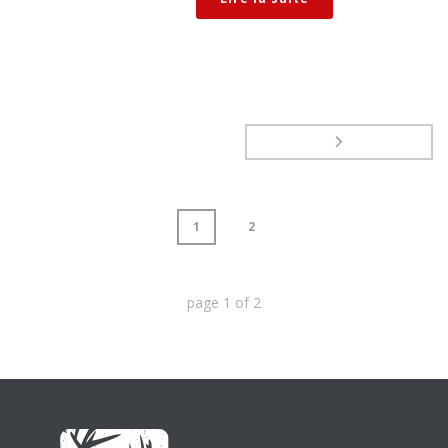
1
2
page
1
of
2