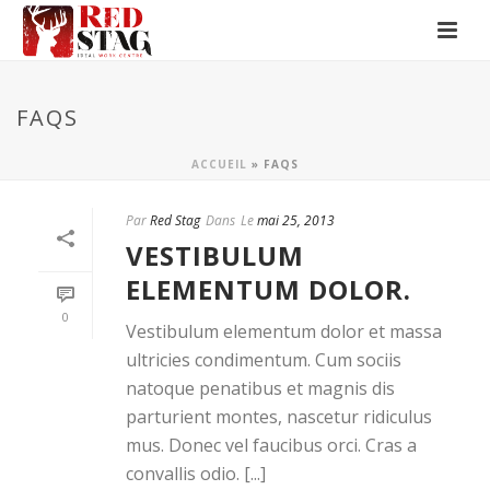
FAQS
ACCUEIL
»
FAQS
Par
Red Stag
Dans
Le
mai 25, 2013
VESTIBULUM
ELEMENTUM DOLOR.
0
Vestibulum elementum dolor et massa
ultricies condimentum. Cum sociis
natoque penatibus et magnis dis
parturient montes, nascetur ridiculus
mus. Donec vel faucibus orci. Cras a
convallis odio. [...]