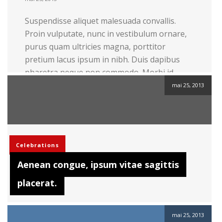
Suspendisse aliquet malesuada convallis.
Proin vulputate, nunc in vestibulum ornare,
purus quam ultricies magna, porttitor
pretium lacus ipsum in nibh. Duis dapibus
pharetra neque non commodo. Morbi id
posuere nulla. Quisque fringilla quam quis
mai 25, 2013
lorem gravida faucibus. Nulla arcu quam,
tincidunt ac luctus a, viverra sed dolor.
Pellentesque et pulvinar enim. Quisque at
tempor ligula. […]
Celebrations
Lire la suite
Aenean congue, ipsum vitae sagittis
placerat.
mai 25, 2013