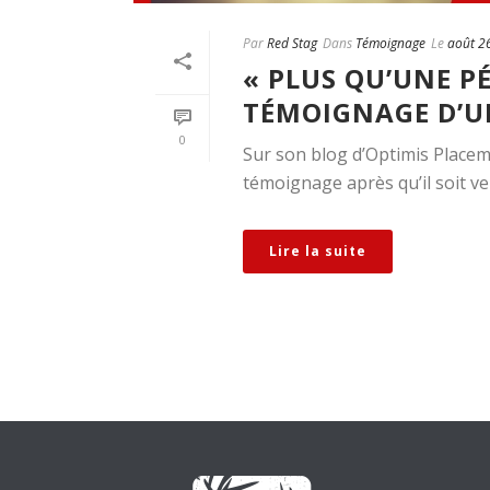
Par
Red Stag
Dans
Témoignage
Le
août 2
« PLUS QU’UNE P
TÉMOIGNAGE D’U
0
Sur son blog d’Optimis Placem
témoignage après qu’il soit ve
Lire la suite