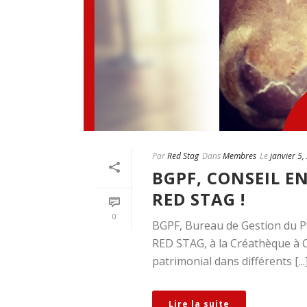
Par
Red Stag
Dans
Membres
Le
janvier 5,
BGPF, CONSEIL E
RED STAG !
0
BGPF, Bureau de Gestion du Pat
RED STAG, à la Créathèque à C
patrimonial dans différents [...
Lire la suite