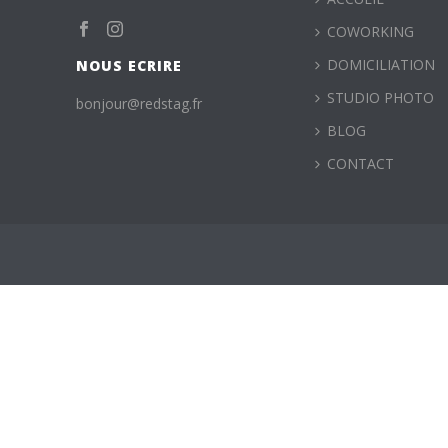
COWORKING
DOMICILIATION
NOUS ECRIRE
STUDIO PHOTO
bonjour@redstag.fr
BLOG
CONTACT