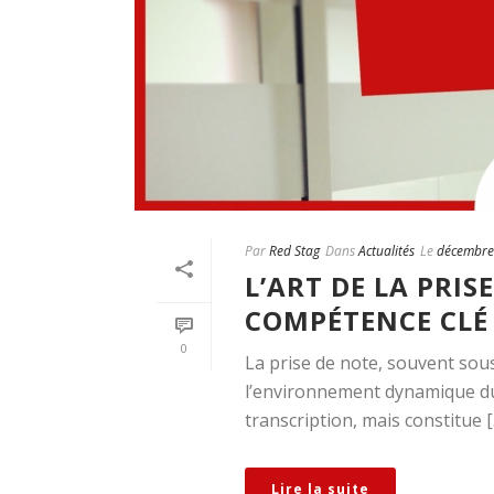
Par
Red Stag
Dans
Actualités
Le
décembre
L’ART DE LA PRIS
COMPÉTENCE CLÉ
0
La prise de note, souvent sou
l’environnement dynamique du
transcription, mais constitue [..
Lire la suite