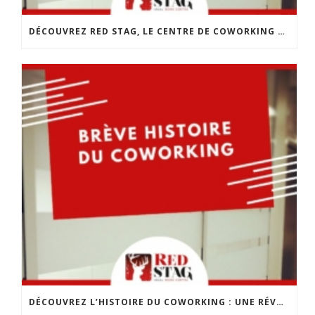
DÉCOUVREZ RED STAG, LE CENTRE DE COWORKING DE CHOLET
DÉCOUVREZ L’HISTOIRE DU COWORKING : UNE RÉVOLUTION DANS LE MONDE DU TRAVAIL