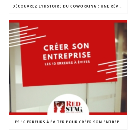
DÉCOUVREZ L’HISTOIRE DU COWORKING : UNE RÉVOLUTION DANS LE MONDE DU TRAVAIL
LES 10 ERREURS À ÉVITER POUR CRÉER SON ENTREPRISE