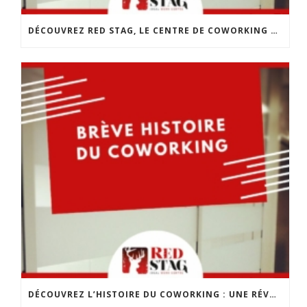
DÉCOUVREZ RED STAG, LE CENTRE DE COWORKING DE CHOLET
DÉCOUVREZ L’HISTOIRE DU COWORKING : UNE RÉVOLUTION DANS LE MONDE DU TRAVAIL