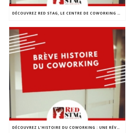
DÉCOUVREZ RED STAG, LE CENTRE DE COWORKING DE CHOLET
DÉCOUVREZ L’HISTOIRE DU COWORKING : UNE RÉVOLUTION DANS LE MONDE DU TRAVAIL