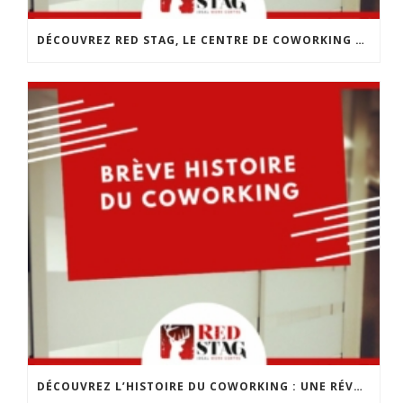
DÉCOUVREZ RED STAG, LE CENTRE DE COWORKING DE CHOLET
DÉCOUVREZ L’HISTOIRE DU COWORKING : UNE RÉVOLUTION DANS LE MONDE DU TRAVAIL