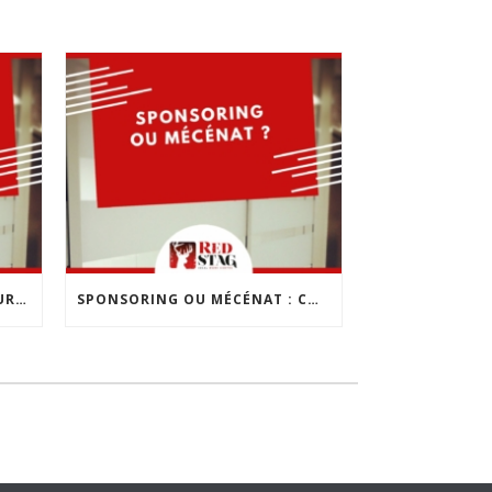
LES 10 ERREURS À ÉVITER POUR CRÉER SON ENTREPRISE
SPONSORING OU MÉCÉNAT : COMMENT CHOISIR ?