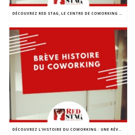
DÉCOUVREZ RED STAG, LE CENTRE DE COWORKING DE CHOLET
DÉCOUVREZ L’HISTOIRE DU COWORKING : UNE RÉVOLUTION DANS LE MONDE DU TRAVAIL