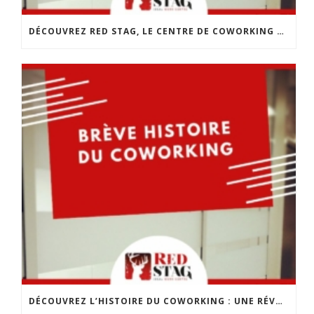
DÉCOUVREZ RED STAG, LE CENTRE DE COWORKING DE CHOLET
DÉCOUVREZ L’HISTOIRE DU COWORKING : UNE RÉVOLUTION DANS LE MONDE DU TRAVAIL