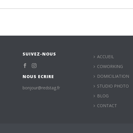
SUIVEZ-NOUS
ACCUEIL
COWORKING
DOMICILIATION
NOUS ECRIRE
STUDIO PHOTO
bonjour@redstag.fr
BLOG
CONTACT