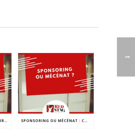
LES 10 ERREURS À ÉVITER POUR CRÉER SON ENTREPRISE
SPONSORING OU MÉCÉNAT : COMMENT CHOISIR ?