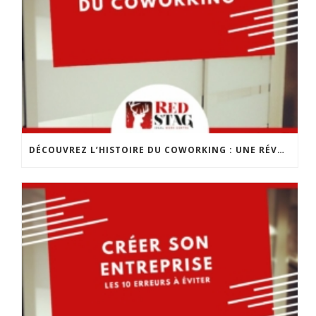
DÉCOUVREZ L’HISTOIRE DU COWORKING : UNE RÉVOLUTION DANS LE MONDE DU TRAVAIL