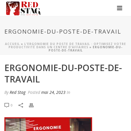
ERGONOMIE-DU-POSTE-DE-TRAVAIL
ACCUEIL
»
L’ERGONOMIE DU POSTE DE TRAVAIL : OPTIMISEZ VOTRE
PRODUCTIVITÉ DANS UN CENTRE D’AFFAIRES
»
ERGONOMIE-DU-
POSTE-DE-TRAVAIL
ERGONOMIE-DU-POSTE-DE-
TRAVAIL
By
Red Stag
Posted
mai 24, 2023
In
0