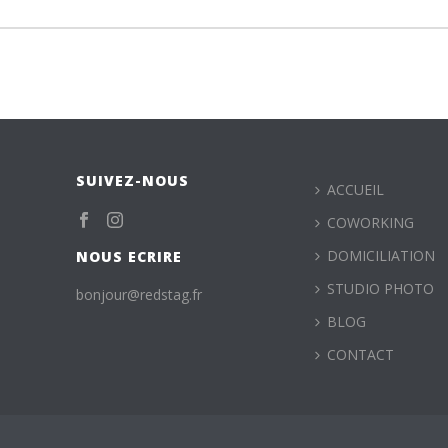
SUIVEZ-NOUS
ACCUEIL
COWORKING
DOMICILIATION
NOUS ECRIRE
STUDIO PHOTO
bonjour@redstag.fr
BLOG
CONTACT