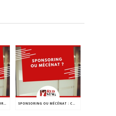
LES 10 ERREURS À ÉVITER POUR CRÉER SON ENTREPRISE
SPONSORING OU MÉCÉNAT : COMMENT CHOISIR ?