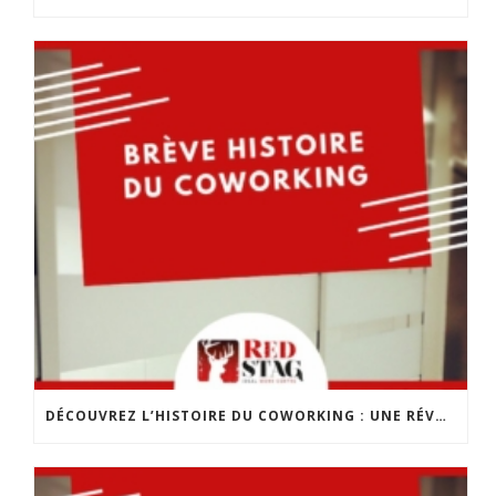
DÉCOUVREZ L’HISTOIRE DU COWORKING : UNE RÉVOLUTION DANS LE MONDE DU TRAVAIL