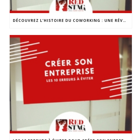
DÉCOUVREZ L’HISTOIRE DU COWORKING : UNE RÉVOLUTION DANS LE MONDE DU TRAVAIL