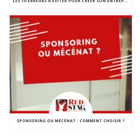
LES 10 ERREURS À ÉVITER POUR CRÉER SON ENTREPRISE
SPONSORING OU MÉCÉNAT : COMMENT CHOISIR ?