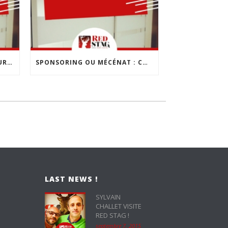
LES 10 ERREURS À ÉVITER POUR CRÉER SON ENTREPRISE
SPONSORING OU MÉCÉNAT : COMMENT CHOISIR ?
LAST NEWS !
SYLVAIN
CHALLET VISITE
RED STAG !
septembre 7, 2015