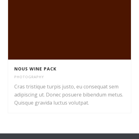
NOUS WINE PACK
PHOTOGRAPHY
Cras tristique turpis justo, eu consequat sem
adipiscing ut. Donec posuere bibendum metus.
Quisque gravida luctus volutpat.