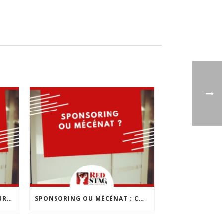
LES 10 ERREURS À ÉVITER POUR CRÉER SON ENTREPRISE
SPONSORING OU MÉCÉNAT : COMMENT CHOISIR ?