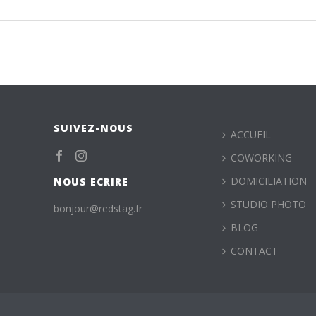
SUIVEZ-NOUS
ACCUEIL
COWORKING
DOMICILIATION
NOUS ECRIRE
STUDIO PHOTO
bonjour@redstag.fr
BLOG
CONTACT