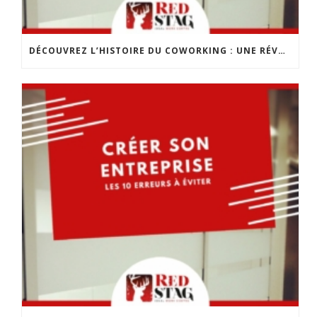
DÉCOUVREZ L’HISTOIRE DU COWORKING : UNE RÉVOLUTION DANS LE MONDE DU TRAVAIL