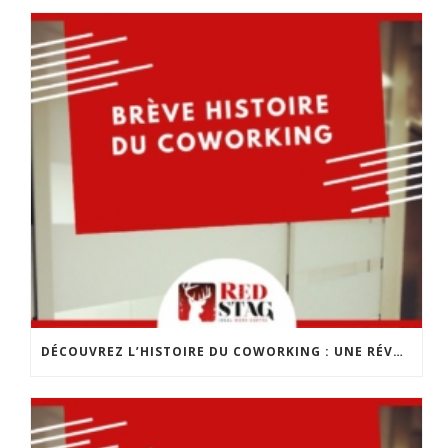
DÉCOUVREZ L’HISTOIRE DU COWORKING : UNE RÉVOLUTION DANS LE MONDE DU TRAVAIL