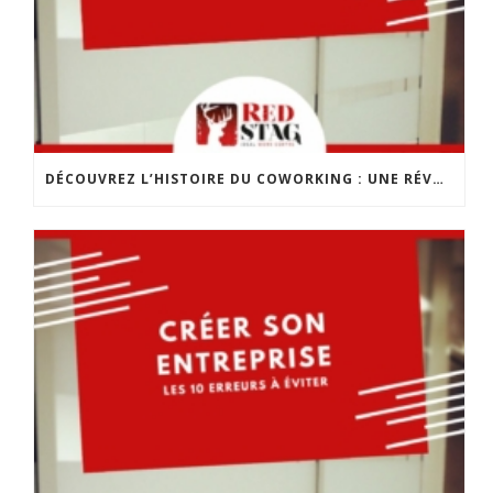
DÉCOUVREZ L’HISTOIRE DU COWORKING : UNE RÉVOLUTION DANS LE MONDE DU TRAVAIL