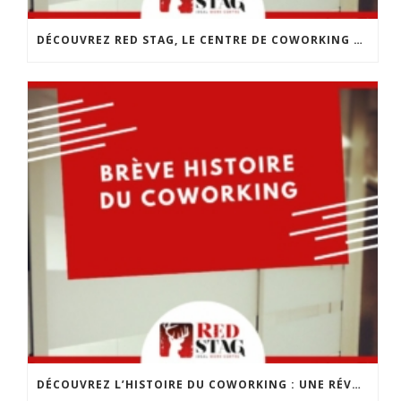
DÉCOUVREZ RED STAG, LE CENTRE DE COWORKING DE CHOLET
DÉCOUVREZ L’HISTOIRE DU COWORKING : UNE RÉVOLUTION DANS LE MONDE DU TRAVAIL