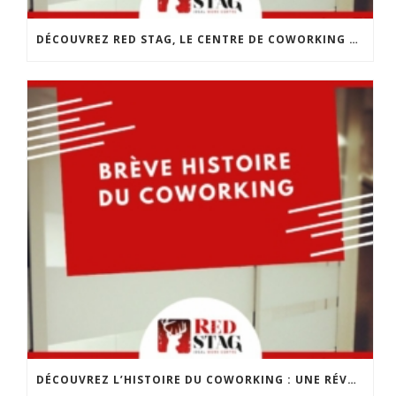
DÉCOUVREZ RED STAG, LE CENTRE DE COWORKING DE CHOLET
DÉCOUVREZ L’HISTOIRE DU COWORKING : UNE RÉVOLUTION DANS LE MONDE DU TRAVAIL