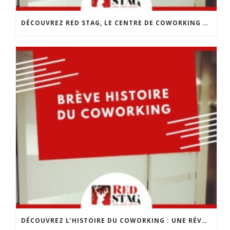
DÉCOUVREZ RED STAG, LE CENTRE DE COWORKING DE CHOLET
DÉCOUVREZ L’HISTOIRE DU COWORKING : UNE RÉVOLUTION DANS LE MONDE DU TRAVAIL