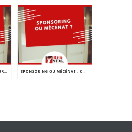
LES 10 ERREURS À ÉVITER POUR CRÉER SON ENTREPRISE
SPONSORING OU MÉCÉNAT : COMMENT CHOISIR ?