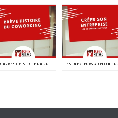
DÉCOUVREZ L’HISTOIRE DU COWORKING : UNE RÉVOLUTION DANS LE MONDE DU TRAVAIL