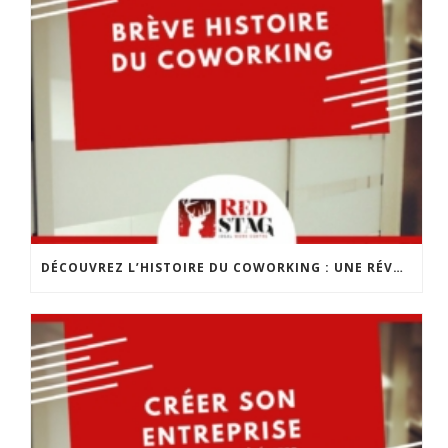
DÉCOUVREZ L’HISTOIRE DU COWORKING : UNE RÉVOLUTION DANS LE MONDE DU TRAVAIL