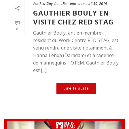
Par
Red Stag
Dans
Rencontres
Le
avril 30, 2019
GAUTHIER BOULY EN
VISITE CHEZ RED STAG
0
Gauthier Bouly, ancien membre-
résident du Work Centre RED STAG, est
venu rendre une visite notamment à
Hanna Lenda (Daradam) et à l’agence
de mannequins TOTEM. Gauthier Bouly
est [...]
Lire la suite