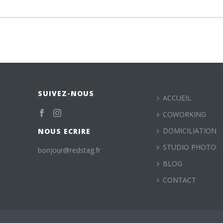
SUIVEZ-NOUS
ACCUEIL
COWORKING
DOMICILIATION
NOUS ECRIRE
STUDIO PHOTO
bonjour@redstag.fr
BLOG
CONTACT