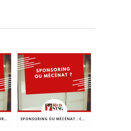
LES 10 ERREURS À ÉVITER POUR CRÉER SON ENTREPRISE
SPONSORING OU MÉCÉNAT : COMMENT CHOISIR ?