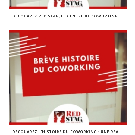
DÉCOUVREZ RED STAG, LE CENTRE DE COWORKING DE CHOLET
DÉCOUVREZ L’HISTOIRE DU COWORKING : UNE RÉVOLUTION DANS LE MONDE DU TRAVAIL