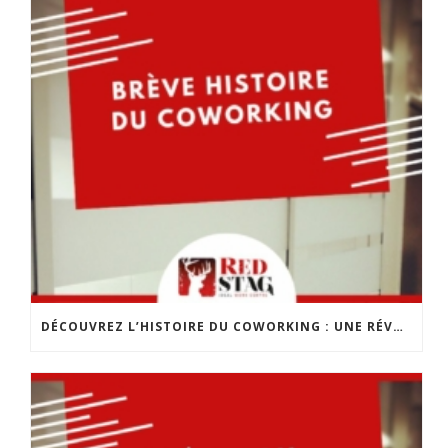
DÉCOUVREZ L’HISTOIRE DU COWORKING : UNE RÉVOLUTION DANS LE MONDE DU TRAVAIL