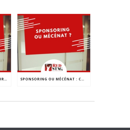
LES 10 ERREURS À ÉVITER POUR CRÉER SON ENTREPRISE
SPONSORING OU MÉCÉNAT : COMMENT CHOISIR ?