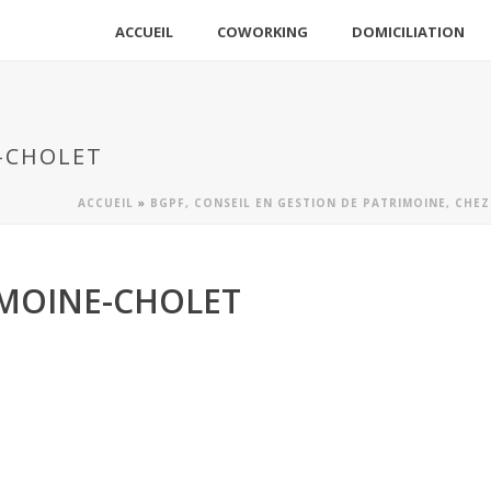
ACCUEIL
COWORKING
DOMICILIATION
-CHOLET
ACCUEIL
»
BGPF, CONSEIL EN GESTION DE PATRIMOINE, CHEZ
IMOINE-CHOLET