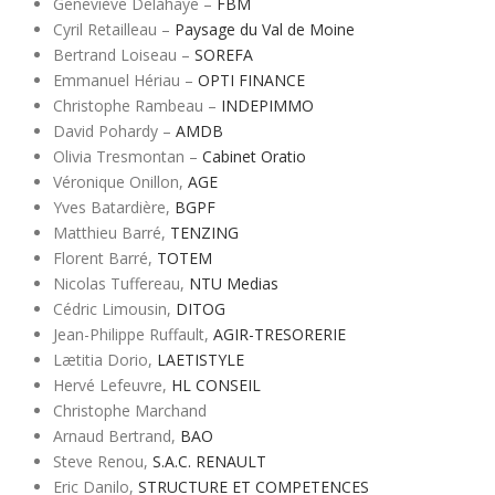
Geneviève Delahaye –
FBM
Cyril Retailleau –
Paysage du Val de Moine
Bertrand Loiseau –
SOREFA
Emmanuel Hériau –
OPTI FINANCE
Christophe Rambeau –
INDEPIMMO
David Pohardy –
AMDB
Olivia Tresmontan –
Cabinet Oratio
Véronique Onillon,
AGE
Yves Batardière,
BGPF
Matthieu Barré,
TENZING
Florent Barré,
TOTEM
Nicolas Tuffereau,
NTU Medias
Cédric Limousin,
DITOG
Jean-Philippe Ruffault,
AGIR-TRESORERIE
Lætitia Dorio,
LAETISTYLE
Hervé Lefeuvre,
HL CONSEIL
Christophe Marchand
Arnaud Bertrand,
BAO
Steve Renou,
S.A.C. RENAULT
Eric Danilo,
STRUCTURE ET COMPETENCES