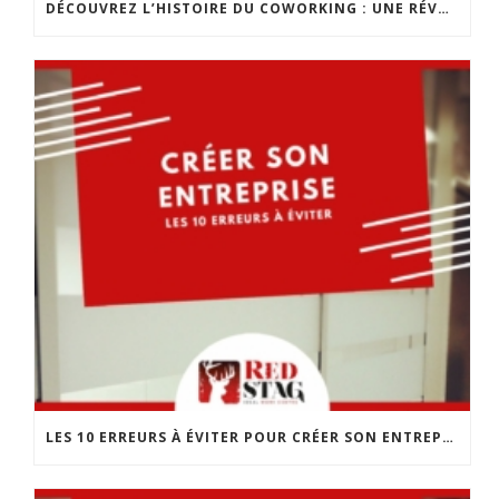
DÉCOUVREZ L’HISTOIRE DU COWORKING : UNE RÉVOLUTION DANS LE MONDE DU TRAVAIL
LES 10 ERREURS À ÉVITER POUR CRÉER SON ENTREPRISE