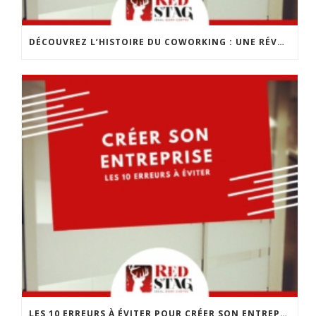
DÉCOUVREZ L’HISTOIRE DU COWORKING : UNE RÉVOLUTION DANS LE MONDE DU TRAVAIL
LES 10 ERREURS À ÉVITER POUR CRÉER SON ENTREPRISE