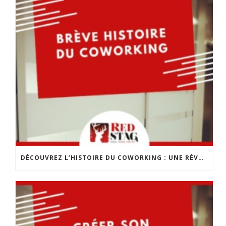
DÉCOUVREZ L’HISTOIRE DU COWORKING : UNE RÉVOLUTION DANS LE MONDE DU TRAVAIL