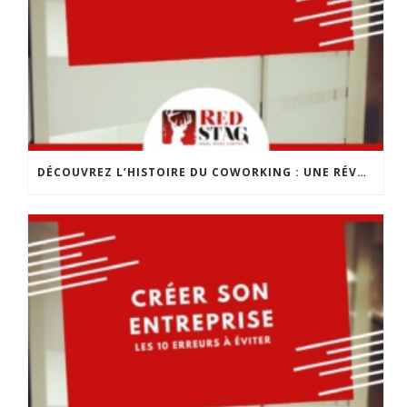
DÉCOUVREZ L’HISTOIRE DU COWORKING : UNE RÉVOLUTION DANS LE MONDE DU TRAVAIL