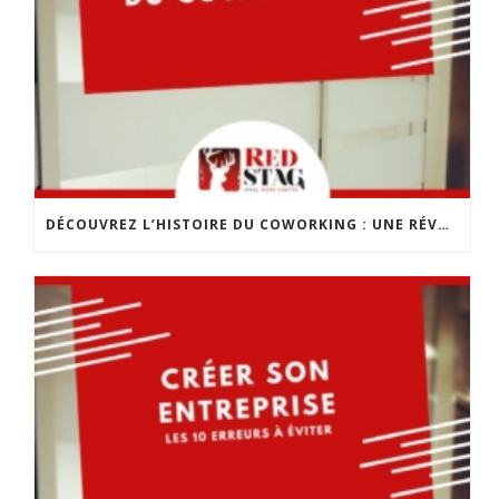
DÉCOUVREZ L’HISTOIRE DU COWORKING : UNE RÉVOLUTION DANS LE MONDE DU TRAVAIL