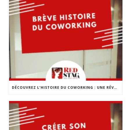
DÉCOUVREZ L’HISTOIRE DU COWORKING : UNE RÉVOLUTION DANS LE MONDE DU TRAVAIL