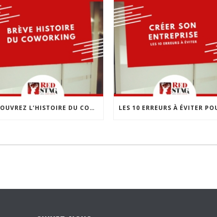
DÉCOUVREZ L’HISTOIRE DU COWORKING : UNE RÉVOLUTION DANS LE MONDE DU TRAVAIL