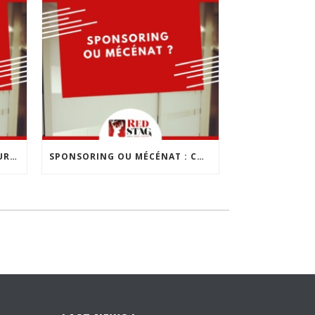
LES 10 ERREURS À ÉVITER POUR CRÉER SON ENTREPRISE
SPONSORING OU MÉCÉNAT : COMMENT CHOISIR ?