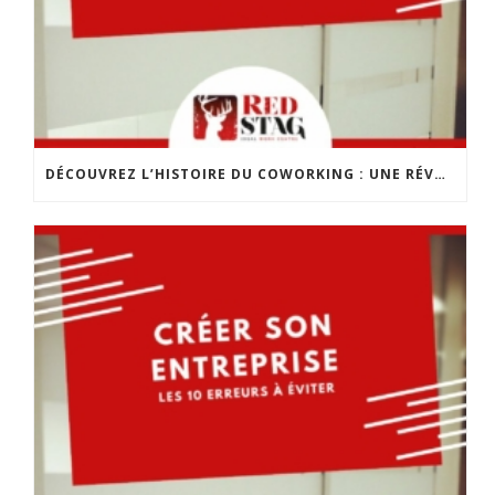
DÉCOUVREZ L’HISTOIRE DU COWORKING : UNE RÉVOLUTION DANS LE MONDE DU TRAVAIL