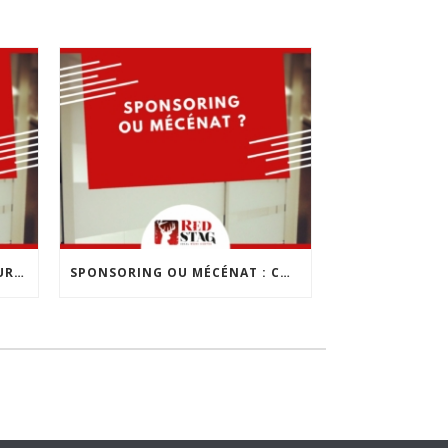
LES 10 ERREURS À ÉVITER POUR CRÉER SON ENTREPRISE
SPONSORING OU MÉCÉNAT : COMMENT CHOISIR ?