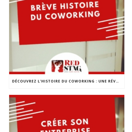
DÉCOUVREZ L’HISTOIRE DU COWORKING : UNE RÉVOLUTION DANS LE MONDE DU TRAVAIL