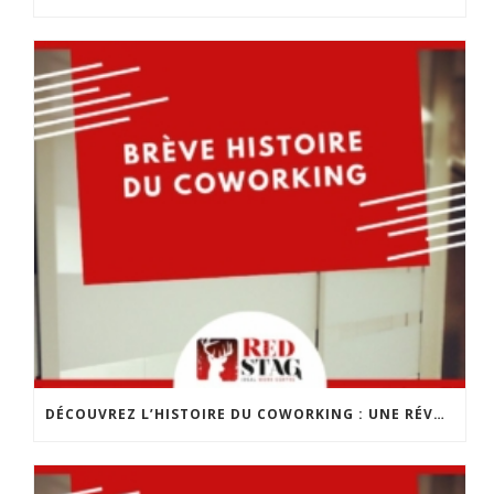
DÉCOUVREZ L’HISTOIRE DU COWORKING : UNE RÉVOLUTION DANS LE MONDE DU TRAVAIL